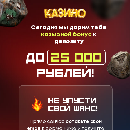
Сегодня мы дарим тебе
козырной бонус
к
депозиту
до
25 000
руб
лей
!
Не упусти
свой шанс!
Прямо сейчас
оставьте свой
email
в форме ниже и получите